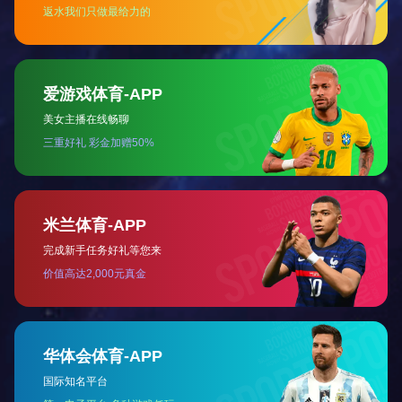
关
注
综上所述，X光安检机确实会产生辐射，但其辐射水
微
平在安全范围内，不会对人体健康造成直接危害。在
信
使用过程中，我们需要注意安全，遵循操作规程，确
保不会对人员造成辐射伤害。同时，随着科技的进步
公
和应用的不断深入，我们也期待更加安全、高效的安
众
检设备能够问世，为我们的生活和工作带来更多的便
号
利和安全。
上一篇：
手机探测门可以检测什么？是通过什么来检测的？
正在更新中...