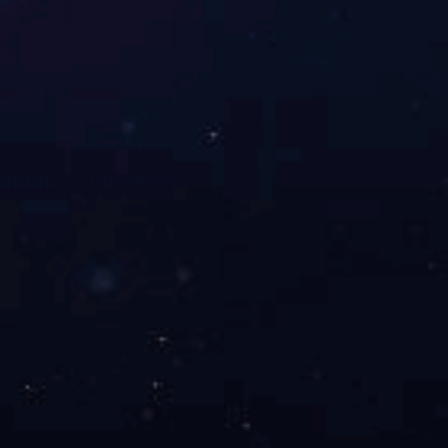
提交
微信扫码 关注我们
微信扫码 关注我们