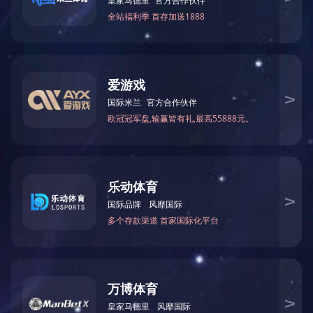
HC1001安检门
HC1002安检门（液...
和创HC11系列手机
和创HC-CW-01金...
探...