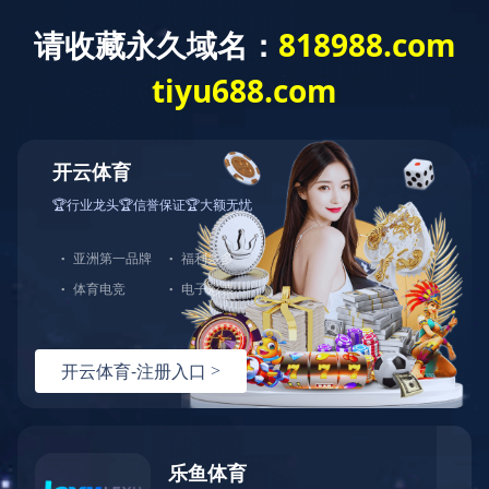
首页
>
您的位置：
主页
金属探测设备
和创产品中心
微震生命探测仪