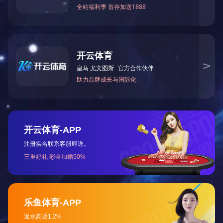
400-
MD-3003B1手持...
HC1009便携通过式...
168-
6661
扫
186889
一
扫
关
注
和创鞋底金属探测
和创HC-2001手持...
微
信