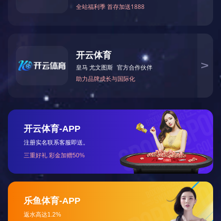
和创辐射安全许可证
新型专利证书
软件企业证书
微震生命探测仪软件证
书
400-
168-
6661