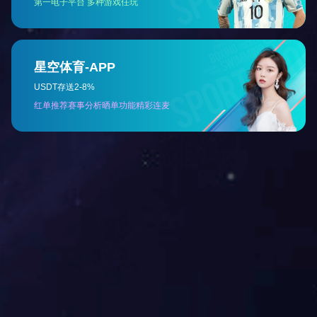
和创HC10080X光安检
监狱车行通道检查系统
机检验报告
软件
«
1
»
0755-89399993
服务热线：
186-8899-4455
联系电话：
zhuyong@hcanjian.com
电子邮箱：