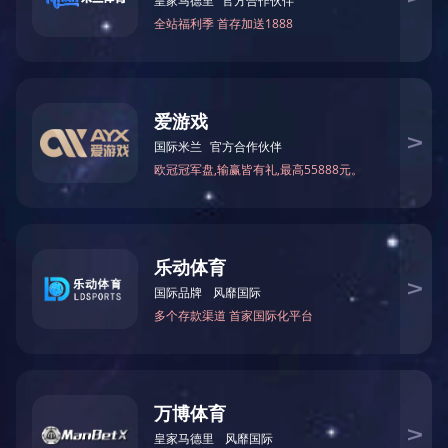
质量管理体系认证证书
职业健康安全管理体系
认证证书