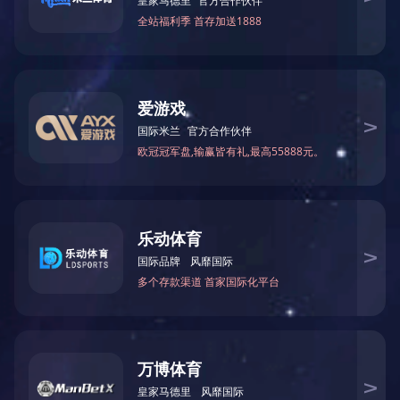
其次，在实际应用中，X光安检机通常只用于对行
李、包裹等物品进行安全检查，不会直接照射到人