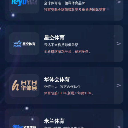
行业新闻
+
x光安检机有辐射吗？
来源：开云手机官方版登录入口-开云(中国) 发布日期: 2025-4-22
14:24:21 浏览量: 5108
x光安检机有辐射吗？对于X光安检机是否有辐射的问
题，我们需要从科学角度和实际应用出发进行分析。
首先，X光安检机确实会产生辐射，但这种辐射属于
低能量X射线，与医用X光机和核辐射等高强度辐射
源相比，其辐射剂量极低，不会对人体健康造成直接
危害。此外，X光安检机的设计和使用也遵循了国际
和国内的安全标准，确保辐射水平在安全范围内。