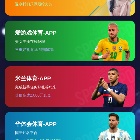
产品参数
PRODUCT PARAMETER
1、检查速度快，最短检查时间 15 秒，一般不超过25
秒；
2、机柜式整体造型，便于快速移动，随时部署；
3、探测人体心跳的震动信号，被动式检测，设备对人员
完全无害；
4、根据人体工程学原理配置专用工业触摸显示屏，更清
晰简洁的人机交互界面，更加简单和人性化的设备操
作；
5、提供软件界面、警灯和警铃三种报警方式，在复杂环
境中仍能准确提示用户；