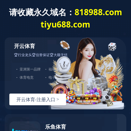
首页
>
您的位置：
主页
微震生命探测仪
和创产品中心
微震生命探测仪