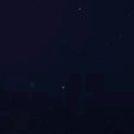
应用场景与对象
400-
168-
6661
扫
186889
一
扫