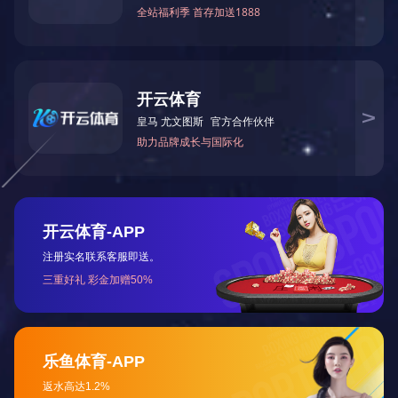
产品介绍
PRODUCT INTRODUCTION
和创HC-MDS-X1微震生命探测仪（无线），是开云手机
官方版登录入口-开云(中国) 研发的一款无线式微震生命
探测仪，这款微 震生命探测仪，摆脱了传感器线缆的束
缚，可以做到更便捷的检测来往车辆。主要使用在监
狱、看守所、戒毒所、海关 等地，来往车辆的检查。