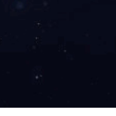
关
注
微
信
公
众
号
热品推荐