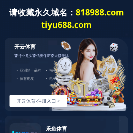
首页
>
您的位置：
主页
微震生命探测仪
和创产品中心
微震生命探测仪