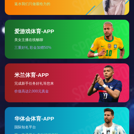
产品参数
PRODUCT PARAMETER
1、检查速度快，最短检查时间 15 秒，一般不超过25
秒；
2、机柜式整体造型，便于快速移动，随时部署；
3、探测人体心跳的震动信号，被动式检测，设备对人员
完全无害；
4、根据人体工程学原理配置专用工业触摸显示屏，更清
晰简洁的人机交互界面，更加简单和人性化的设备操
作；
5、提供软件界面、警灯和警铃三种报警方式，在复杂环
境中仍能准确提示用户；