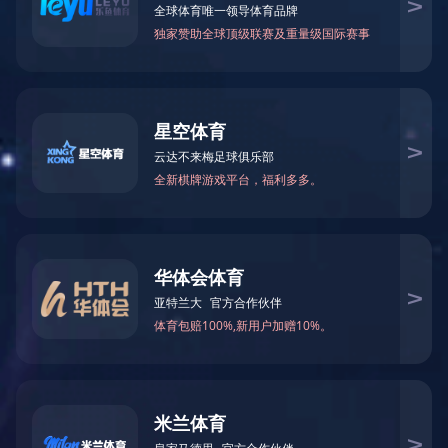
毫米波人体安检仪
开云手机官方版登录入口-开云(中国)
车辆出入检查管理系统
爆炸物毒品探测设备
危险液体探测设备
金属探测设备
智能管控系统
人员识别管理系统
热成像红外测温系统
警用特种装备
教育教学专用设备