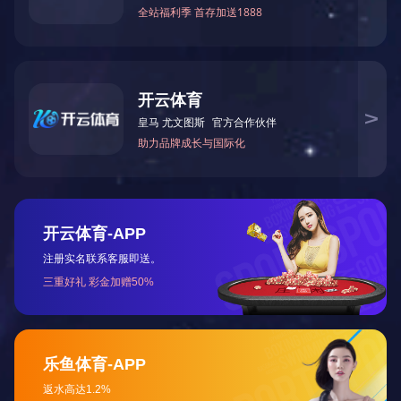
产品介绍
PRODUCT INTRODUCTION
和创HC-MDS-X1微震生命探测仪（无线），是开云手机
官方版登录入口-开云(中国) 研发的一款无线式微震生命
探测仪，这款微 震生命探测仪，摆脱了传感器线缆的束
缚，可以做到更便捷的检测来往车辆。主要使用在监
狱、看守所、戒毒所、海关 等地，来往车辆的检查。