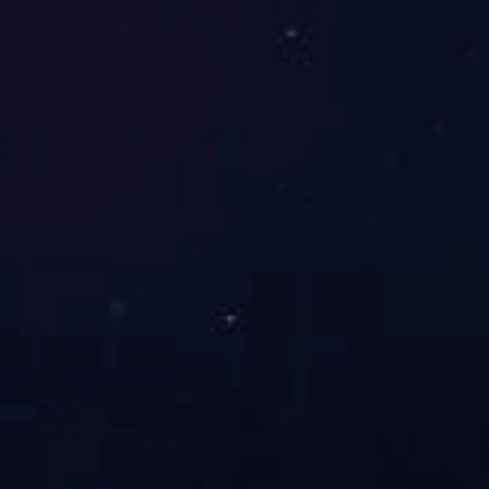
应用场景与对象
400-
168-
6661
扫
186889
一
扫