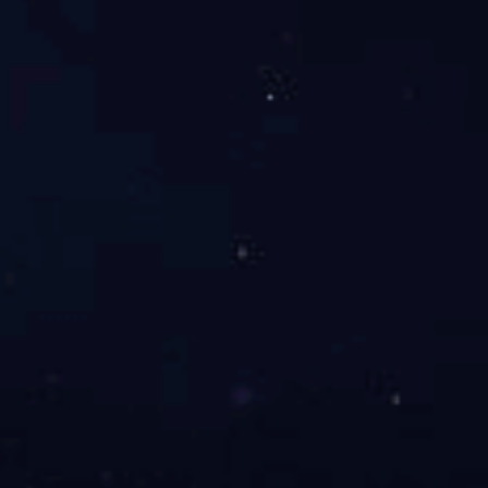
政企单位安检
生产企业安检
保驾护航！
展览博物馆安检