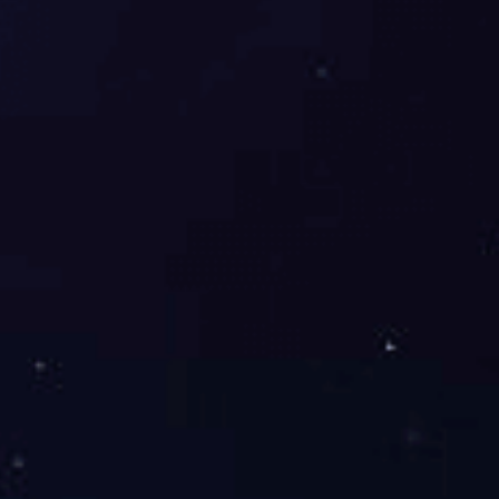
18688994455
立即咨询