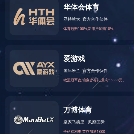
微震生命探测仪
毫米波人体安检仪
开云手机官方版登