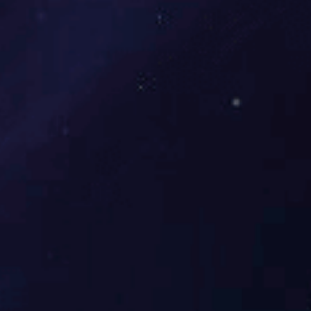
联系电话：