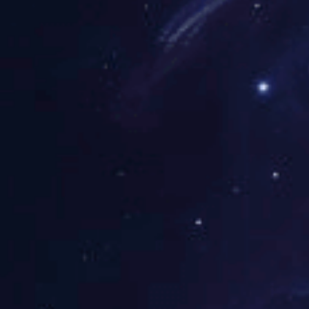
和创HC6550D双源双视角X射线安全检查设备
01