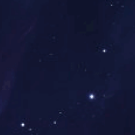
绿色通道检查系统|绿通有什么作用-和创电子