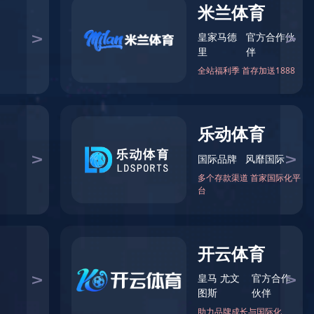
备
危险液体探测设备
金属探测设备
智能管控系统