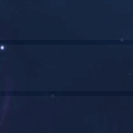
主要产品展示
SECURITY PRODUCT CLASSIFICATION
录入口-开云(中国)
车辆出入检查管理系统
爆炸物毒品探测设