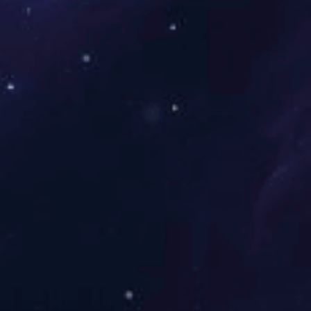
售前
方案设计、系统演示、预算报价
售中
系统安装调试、操作培训、维保培训
售后
15分钟响应，30分钟提供解决方案 24小时到位