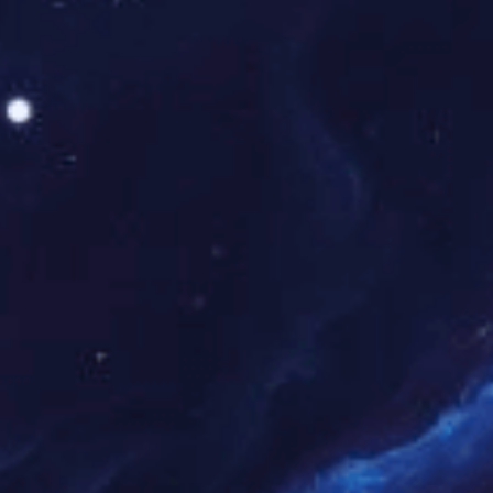
和创HC11系列手机探测门
02
0