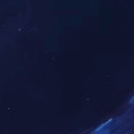
和创HC100100DX射线安全检查设备