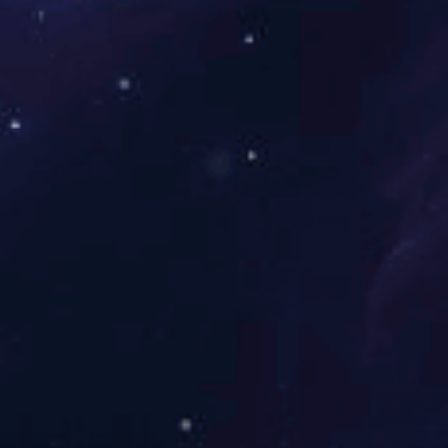
售前
方案设计、系统演示、预算报价
售中
系统安装调试、操作培训、维保培训
售后
15分钟响应，30分钟提供解决方案 24小时到位