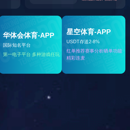
HC-RTSM-01毫米波人体安检仪