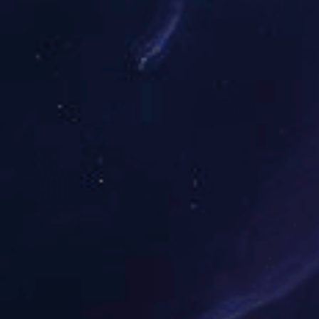
HC-RTSM-02毫米波人体安检仪