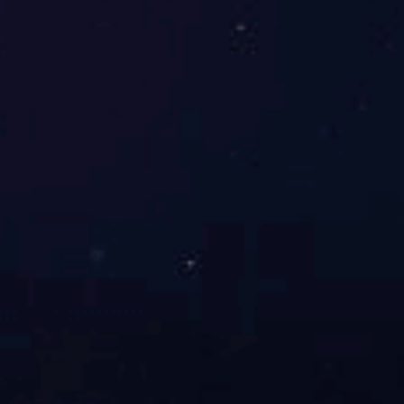
狱门口微震生命探测仪
和创电子为内蒙古自治区70周年庆典