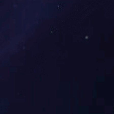
联系电话：