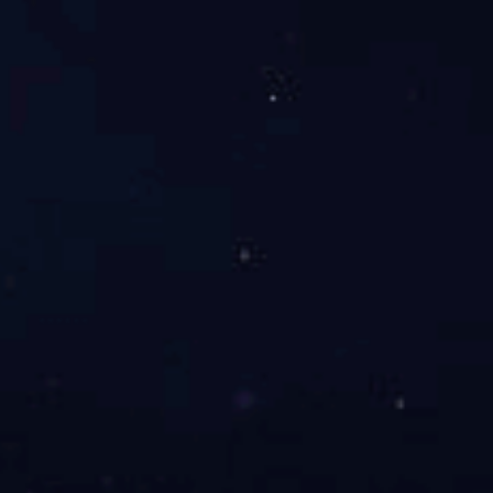
政企单位安检
生产企业安检
保驾护航！
展览博物馆安检