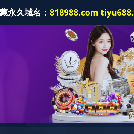
发创新
企业
联系电话
案定制服务商
产品中心
公司案例
新闻动态
开
术企业。
牌
热搜关键词：
微震生命探测仪
开云手机官方版登录入口-开云(中