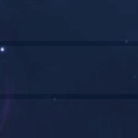
主要产品展示
SECURITY PRODUCT CLASSIFICATION
录入口-开云(中国)
车辆出入检查管理系统
爆炸物毒品探测设